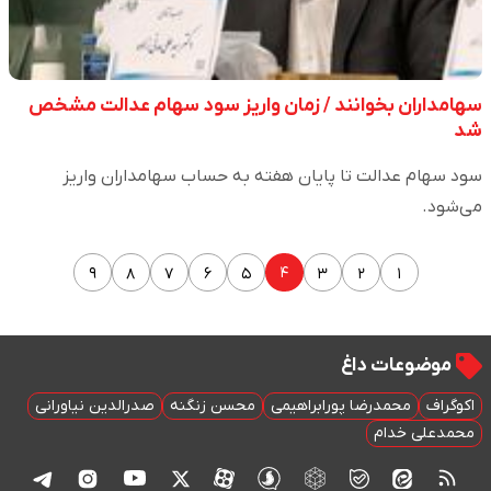
سهامداران بخوانند / زمان واریز سود سهام عدالت مشخص
شد
سود سهام عدالت تا پایان هفته به حساب سهامداران واریز
می‌شود.
۴
۹
۸
۷
۶
۵
۳
۲
۱
موضوعات داغ
اکوگراف
محمدرضا پورابراهیمی
محسن زنگنه
صدرالدین نیاورانی
محمدعلی خدام