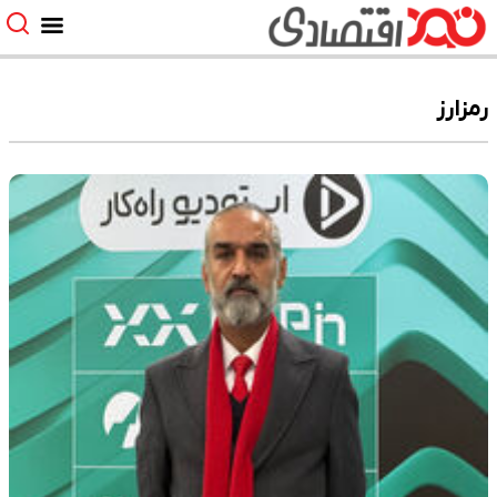
رمزارز