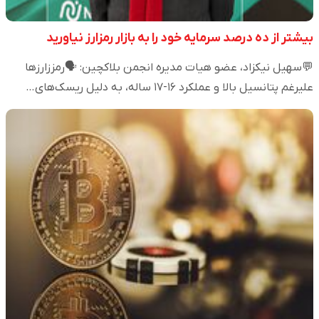
بیشتر از ده درصد سرمایه خود را به بازار رمزارز نیاورید
💬سهیل نیکزاد، عضو هیات مدیره انجمن بلاکچین: 🗣️رمززارزها
علیرغم پتانسیل بالا و عملکرد ۱۶-۱۷ ساله، به دلیل ریسک‌های…