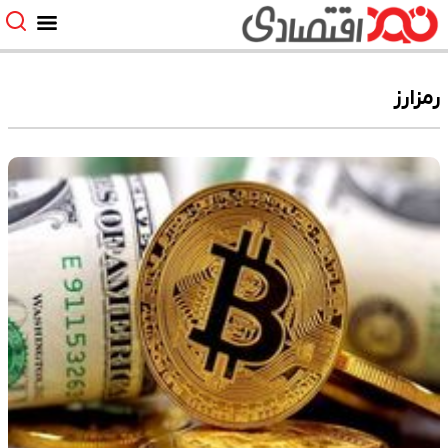
رمزارز