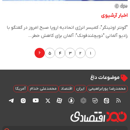
اخبار آرشیوی
"گونتر اوتینگر"، کمیسر انرژی اتحادیه اروپا صبح امروز در گفتگو با
رادیو آلمانی "دویچلندفونک": آلمان برای کاهش خطر…
۶
۵
۴
۳
۲
۱
موضوعات داغ
محمدرضا پورابراهیمی
ایران
اقتصاد
محمدعلی خدام
آمریکا