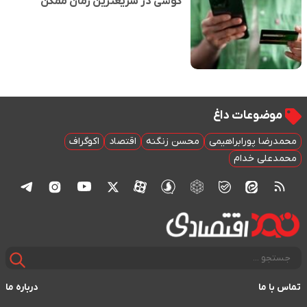
گوشی در سریعترین زمان ممکن
 داغ
براهیمی
محسن زنگنه
اقتصاد
اکوگراف
م
درباره ما