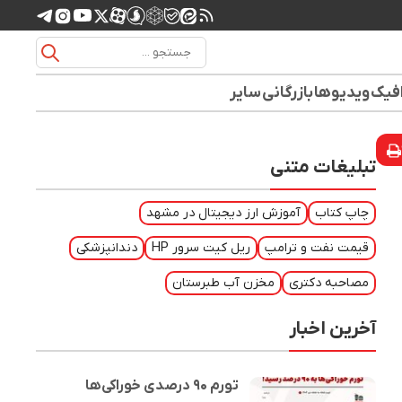
افیک
ویدیوها
بازرگانی
سایر
تبلیغات متنی
چاپ کتاب
آموزش ارز دیجیتال در مشهد
قیمت نفت و ترامپ
ریل کیت سرور HP
دندانپزشکی
مصاحبه دکتری
مخزن آب طبرستان
آخرین اخبار
تورم ۹۰ درصدی خوراکی‌ها