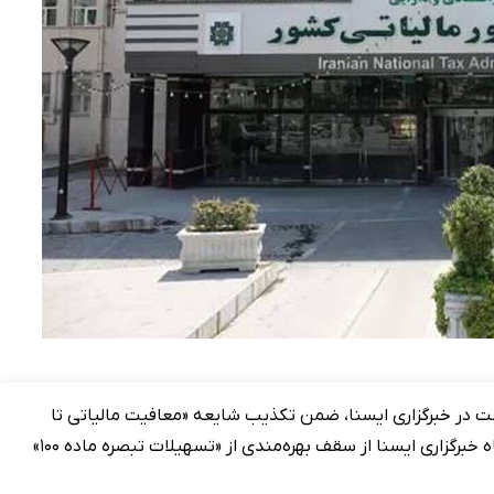
ست در خبرگزاری ایسنا، ضمن تکذیب شایعه «معافیت مالیاتی تا
سقف ۶۰ میلیارد تومان»، تاکید کرد: موضوع برداشت اشتباه خبرگزاری ایسنا از سقف بهره‌مندی از «تسهیلات تبصره ماده ۱۰۰»