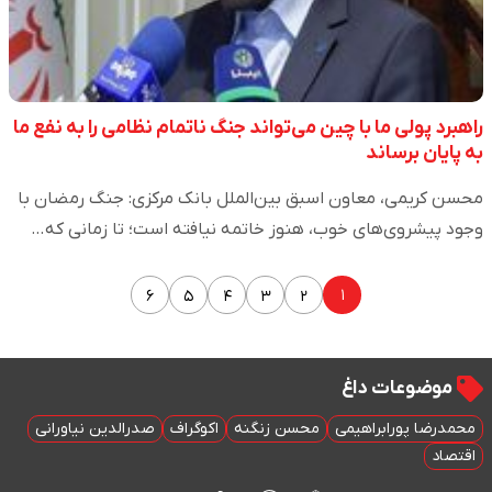
راهبرد پولی ما با چین می‌تواند جنگ ناتمام نظامی را به نفع ما
به پایان برساند
محسن کریمی، معاون اسبق بین‌الملل بانک مرکزی: جنگ رمضان با
وجود پیشروی‌های خوب، هنوز خاتمه نیافته است؛ تا زمانی که…
۱
۶
۵
۴
۳
۲
موضوعات داغ
محمدرضا پورابراهیمی
محسن زنگنه
اکوگراف
صدرالدین نیاورانی
اقتصاد