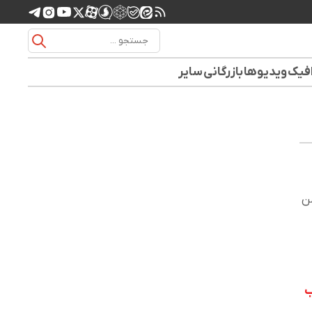
افیک
ویدیوها
بازرگانی
سایر
من
ب