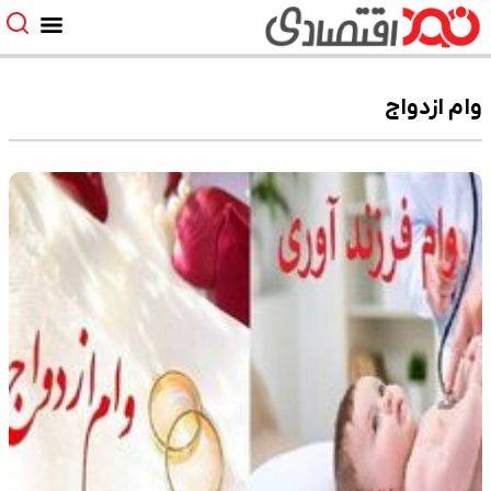
وام ازدواج