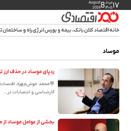
مرداد
August
8
۱۷
2026
۱۴۰۵
خانه
اقتصاد کلان
بانک، بیمه و بورس
انرژی
راه و ساختمان
تو
موساد
ردپای موساد در حذف ارز ت
💬محمد خوش‌چهره، اقتصاددان:
کارشناسی و انتصابات در…
بخشی از عوامل موساد از 