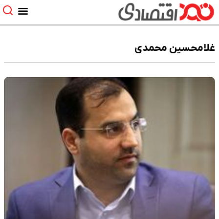
غلامحسین محمدی