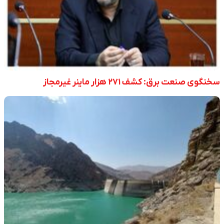
سخنگوی صنعت برق: کشف ۲۷۱ هزار ماینر غیرمجاز