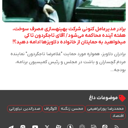
برادر مدیرعامل کنونی شرکت بهینه‎سازی مصرف سوخت،
هفته آینده محاکمه می‌شود/ آقای تاجگردون تا کی
میخواهید به حمایتان از خانواده دلاویزها ادامه دهید؟!
برادران دلاویز، همواره مورد حمایت "غلامرضا تاجگردون" نماینده
مردم گچساران و باشت در مجلس و رئیس کمیسیون برنامه،
بودجه…
موضوعات داغ
محمدرضا پورابراهیمی
محسن زنگنه
اکوگراف
صدرالدین نیاورانی
اقتصاد