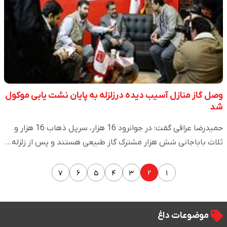
وصل گاز منازل آسیب دیده درزلزله به پایان نشت یابی موکول
شد
حمیدرضا عراقی گفت: در جوانرود 16 هزار، سرپل ذهاب 16 هزار و
ثلاث باباجانی شش هزار مشترک گاز طبیعی هستند و پس از زلزله…
۲
۷
۶
۵
۴
۳
۱
موضوعات داغ