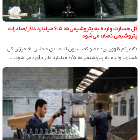
کل خسارت وارده به پتروشیمی‌ها ۶.۵ میلیارد دلار/صادرات
پتروشیمی نصف می‌شود
✍️میثم ظهوریان- عضو کمیسیون اقتصادی مجلس 🔹 میزان کل
خسارت وارده به پتروشیمی‌ها ۶/۵ میلیارد دلار برآورد می‌شود.…