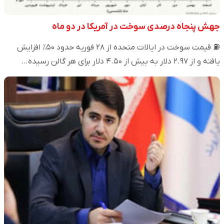
جهش پنجاه درصدی سوخت در آمریکا در دو ماه
⛽️ قیمت سوخت در ایالات متحده از ۲۸ فوریه حدود ۵۰٪ افزایش
یافته و از ۲.۹۷ دلار به بیش از ۴.۵۰ دلار برای هر گالن رسیده…