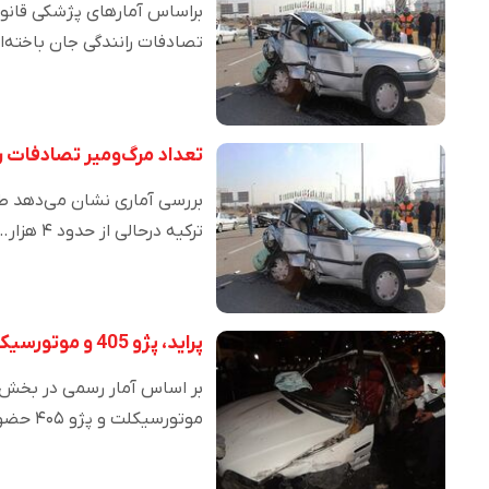
تصادفات رانندگی جان باخته‌ا
تعداد مرگ‌ومیر تصادفات رانندگی در ایران /۵
ترکیه درحالی از حدود ۴ هزار…
پراید، پژو 405 و موتورسیکلت 45 درصد در تصادفات سهم دارند
موتورسیکلت و پژو ۴۰۵ حضور داشته‌اند،…