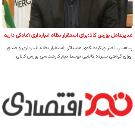
مدیرعامل بورس کالا: برای استقرار نظام انبارداری آمادگی داریم
پناهیان تصریح کرد: الگوی عملیاتی استقرار نظام انبارداری و صدور
اوراق گواهی سپرده کالایی توسط تیم کارشناسی بورس کالای…