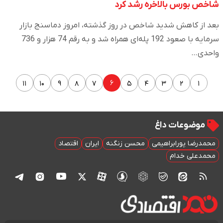
شاخص بورس بالاخره رشد کرد
بعد از کاهش شدید شاخص در روز گذشته، امروز دماسنج بازار
سرمایه با صعود 192 پله‌ای همراه شد و به رقم 74 هزار و 736
واحدی…
۶
۱۱
۱۰
۹
۸
۷
۵
۴
۳
۲
۱
موضوعات داغ
محمدرضا پورابراهیمی
محسن زنگنه
ایران
اقتصاد
محمدعلی خدام