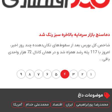
دماسنج بازار سرمایه بالاخره سبز رنگ شد
شاخص کل بورس بعد از سقوط‌های تکان‌دهنده چند روز اخیر،
امروز با 117 پله رشد همراه شد و در همان کانال 72 هزار واحدی
باقی…
۴
۹
۸
۷
۶
۵
۳
۲
۱
موضوعات داغ
محمدرضا پورابراهیمی
ایران
اقتصاد
محمدعلی خدام
آمریکا