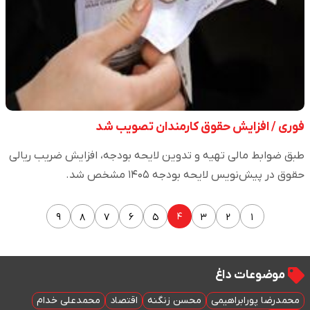
فوری / افزایش حقوق کارمندان تصویب شد
طبق ضوابط مالی تهیه و تدوین لایحه بودجه، افزایش ضریب ریالی
حقوق در پیش‌نویس لایحه بودجه ۱۴۰۵ مشخص شد.
۴
۹
۸
۷
۶
۵
۳
۲
۱
موضوعات داغ
محمدرضا پورابراهیمی
محسن زنگنه
اقتصاد
محمدعلی خدام