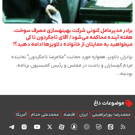
برادر مدیرعامل کنونی شرکت بهینه‎سازی مصرف سوخت،
هفته آینده محاکمه می‌شود/ آقای تاجگردون تا کی
میخواهید به حمایتان از خانواده دلاویزها ادامه دهید؟!
برادران دلاویز، همواره مورد حمایت "غلامرضا تاجگردون" نماینده
مردم گچساران و باشت در مجلس و رئیس کمیسیون برنامه،
بودجه…
موضوعات داغ
محمدرضا پورابراهیمی
ایران
اقتصاد
محمدعلی خدام
آمریکا