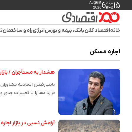
مرداد
August
6
۱۵
2026
۱۴۰۵
خانه
اقتصاد کلان
بانک، بیمه و بورس
انرژی
راه و ساختمان
تو
اجاره مسکن
هشدار به مستأجران / بازار 
نایب‌رئیس اتحادیه مشاوران ام
قراردادها را با تغییرات جدی و
آرامش نسبی در بازار اجاره