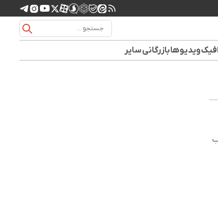
افیک
ویدیوها
بازرگانی
سایر
 به جیب