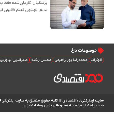
پزشکیان: کارمان شده فقط به
بدیم؛ بهشون گفتم آقایون ا
موضوعات داغ
اکوگراف
محمدرضا پورابراهیمی
محسن زنگنه
صدرالدین نیاورانی
سایت اینترنتی 90اقتصادی © کلیه حقوق متعلق به سایت اینترنتی 90اقتصادی است
صاحب امتیاز: موسسه مطبوعاتی نوین رسانه تصویر