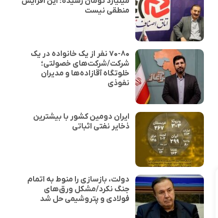
میلیارد تومان رسیده؛ این افزایش
منطقی نیست
۷۰-۸۰ نفر از یک خانواده در یک
شرکت/شرکت‌های خصولتی؛
خلوتگاه آقازاده‌ها و مدیران
نفوذی
️ایران دومین کشور با بیشترین
ذخایر نفتی اثباتی
دولت، بازسازی را منوط به اتمام
جنگ نکرد/مشکل ورق‌های
فولادی و پتروشیمی حل شد