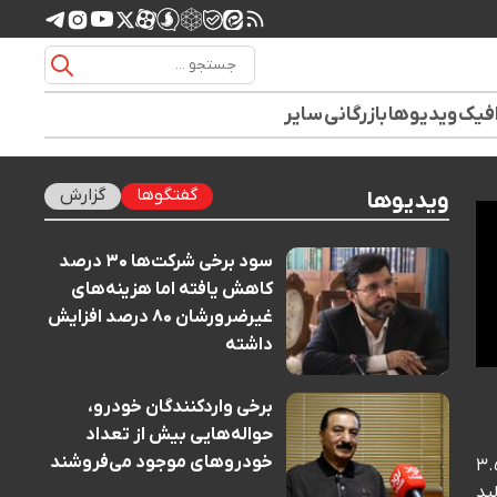
افیک
ویدیوها
بازرگانی
سایر
گفتگوها
گزارش
ویدیوها
سود برخی شرکت‌ها ۳۰ درصد
کاهش یافته اما هزینه‌های
غیرضرورشان ۸۰ درصد افزایش
داشته
برخی واردکنندگان خودرو،
حواله‌هایی بیش از تعداد
خودروهای موجود می‌فروشند
وسازان ایران: 🗣️مشکل اصلی در تأمین دارو و تجهیزات پزشکی، نه کمبود عدد ارز تخصیصی ۳.۵
حقق شد و تولید