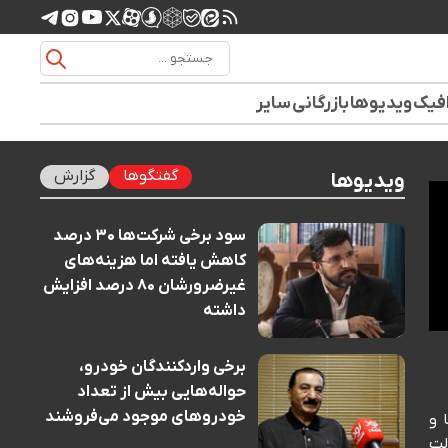
افیک
ویدیوها
بازرگانی
سایر
گفتگوها
گزارش
ویدیوها
سود برخی شرکت‌ها ۳۰ درصد
کاهش یافته اما هزینه‌های
غیرضرورشان ۸۰ درصد افزایش
داشته
برخی واردکنندگان خودرو،
حواله‌هایی بیش از تعداد
خودروهای موجود می‌فروشند
 و
ولت