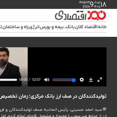
مرداد
August
9
۱۸
2026
۱۴۰۵
خانه
اقتصاد کلان
بانک، بیمه و بورس
انرژی
راه و ساختمان
تو
تولیدکنندگان در صف ارز بانک مرکزی؛ زمان تخصیص:
💬سید احمد حسینی، رئیس اتحادیه صنف تولیدکنندگان و فروشند
ارز از منابع غیررسمی را ممنوع و مشمول قاچاق اعلام کرده، ا