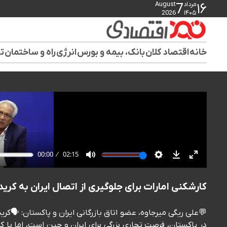
مرداد
August
7
۱۶
2026
۱۴۰۵
خانه
اقتصاد کلان
بانک، بیمه و بورس
انرژی
راه و ساختمان
تو
کارشکنی امارات برای جلوگیری از اتصال ایران به کری
💬علی ریگی میرجاوه، عضو اتاق بازرگانی ایران و پاکستان: 🗣️
در پاکستان، فرصت تجاری بزرگی برای ایران و چین است، اما با 