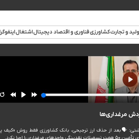
لید و تجارت
کشاورزی
فناوری و اقتصاد دیجیتال
اشتغال
اینفوگر
وشتی: 🗣️بعد از حذف ارز ترجیحی، بانک کشاورزی فقط روش «کیف پ
ی را اجرا نکرد.