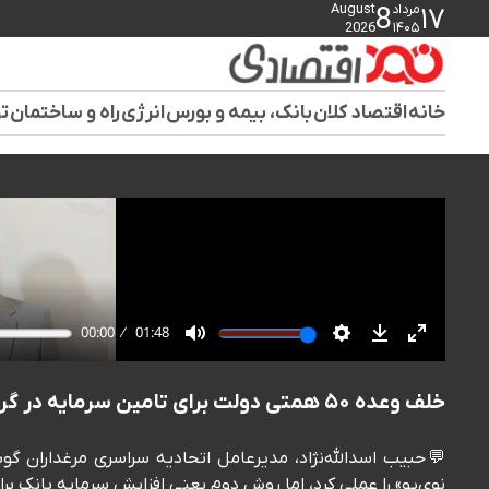
مرداد
August
8
۱۷
2026
۱۴۰۵
خانه
اقتصاد کلان
بانک، بیمه و بورس
انرژی
راه و ساختمان
تو
خلف وعده ۵۰ همتی دولت برای تامین سرمایه در گردش مرغداری‌ها
💬حبیب اسدالله‌نژاد، مدیرعامل اتحادیه سراسری مرغداران گ
نوی‌پو» را عملی کرد، اما روش دوم یعنی افزایش سرمایه بانک برای تأمین ۵۰ همت تسهیلات نقدینگی واحدهای مرغدار