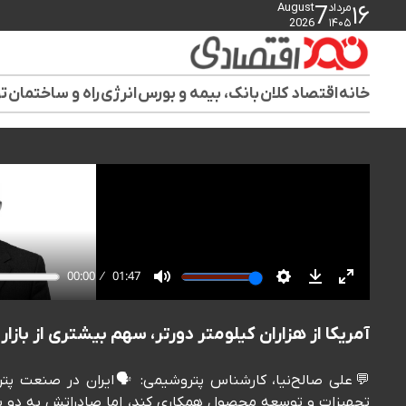
مرداد
August
7
۱۶
2026
۱۴۰۵
خانه
اقتصاد کلان
بانک، بیمه و بورس
انرژی
راه و ساختمان
تو
آمریکا از هزاران کیلومتر دورتر، سهم بیشتری از بازار
💬علی صالح‌نیا، کارشناس پتروشیمی: 🗣️ایران در صنعت پتر
تجهیزات و توسعه محصول همکاری کند، اما صادراتش به دو سه