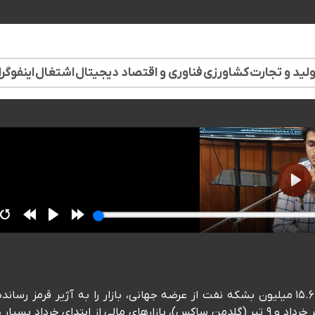
لید و تجارت
کشاورزی
فناوری و اقتصاد دیجیتال
اشتغال
اینفوگر
💬میلاد ترابی‌فرد، پژوهشگر اقتصاد بین‌الملل: 🗣️حذف حدود ۱۵.۶ میلیون بشکه نفت از عرضه جهانی، بازار را به آژیر قرمز رسا
پیش‌بینی می‌شود با ددلاین‌های ۱۱ خرداد (جی‌پی مورگان)، اواخر خرداد و ۹ تیر (گلدمن ساکس)، بازارهای مالی از ابتدای خرداد بسی