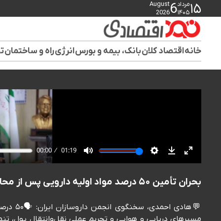
مرداد
August
6
۱۵
2026
۱۴۰۵
خانه
اقتصاد کلان
بانک، بیمه و بورس
انرژی
راه و ساختمان
تو
بحران تأمین ۵۰ درصد مواد اولیه دارویی پس از محاصره دریایی
💬هادی ا