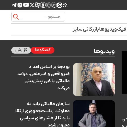
افیک
ویدیوها
بازرگانی
سایر
گفتگوها
گزارش
ویدیوها
بودجه بر اساس اعداد
غیرواقعی و غیرعلمی، درآمد
مالیاتی بالایی پیش‌بینی
می‌کند
سازمان مالیاتی باید به
معاونت ریاست‌جمهوری ارتقا
یابد تا از فشارهای سیاسی
 شدن
مصون شود
 زمان‌بر و