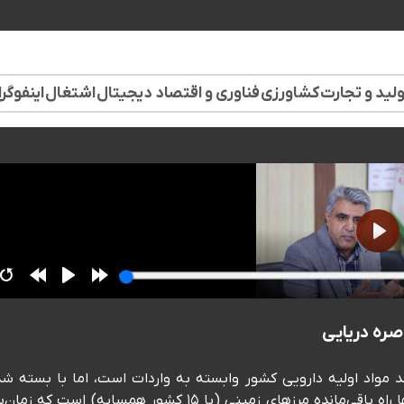
لید و تجارت
کشاورزی
فناوری و اقتصاد دیجیتال
اشتغال
اینفوگر
حمدی، سخنگوی انجمن داروسازان ایران: 🗣️۵۰ درصد مواد اولیه دارویی کشور وابسته به واردات است، اما با بسته
مسیرهای دریایی و هوایی و تحریم عملی نقل‌وانتقال پول، تنها راه باقی‌مانده مرزهای زمینی (با ۱۵ کشور همسایه) است که