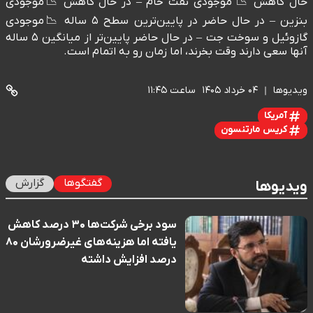
حال کاهش 📉 موجودی نفت خام – در حال کاهش 📉موجودی
بنزین – در حال حاضر در پایین‌ترین سطح ۵ ساله 📉موجودی
گازوئیل و سوخت جت – در حال حاضر پایین‌تر از میانگین ۵ ساله
آنها سعی دارند وقت بخرند، اما زمان رو به اتمام است.
ویدیوها
۰۴ خرداد ۱۴۰۵
ساعت ۱۱:۴۵
آمریکا
کریس مارتنسون
گفتگوها
گزارش
ویدیوها
سود برخی شرکت‌ها ۳۰ درصد کاهش
یافته اما هزینه‌های غیرضرورشان ۸۰
درصد افزایش داشته