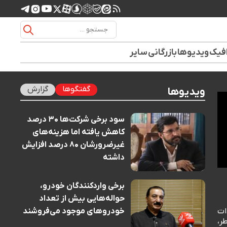
افیک
ویدیوها
بازرگانی
سایر
گفتگوها
گزارش
ویدیوها
سود برخی شرکت‌ها ۳۰ درصد
کاهش یافته اما هزینه‌های
غیرضرورشان ۸۰ درصد افزایش
داشته
برخی واردکنندگان خودرو،
حواله‌هایی بیش از تعداد
ات
خودروهای موجود می‌فروشند
طر،