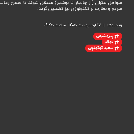
سواحل مکران (از چابهار تا بوشهر) منتقل شوند تا ضمن رعای
سریع و نظارت بر تکنولوژی نیز تضمین گردد.
ویدیوها
۱۷ اردیبهشت ۱۴۰۵
ساعت ۰۹:۴۵
پتروشیمی
فولاد
سعید توتونچی