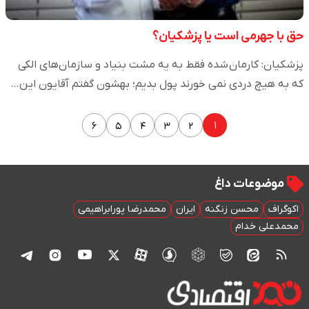
حق با جهرمی است یا پزشکیان؟
پزشکیان: کارمان شده فقط به یه مشت بنیاد و سازمان‌های الکی
که به هیچ دردی نمی خورند پول بدیم؛ بهشون گفتم آقایون این…
۱
۶
۵
۴
۳
۲
موضوعات داغ
اکوگراف
محسن زنگنه
ایران
محمدرضا پورابراهیمی
محمدعلی خدام