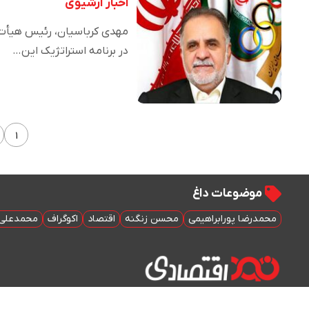
اخبار آرشیوی
مهدی کرباسیان، رئیس هیأت ع
در برنامه استراتژیک این…
۱
موضوعات داغ
محمدرضا پورابراهیمی
محسن زنگنه
اقتصاد
اکوگراف
محمدعلی 