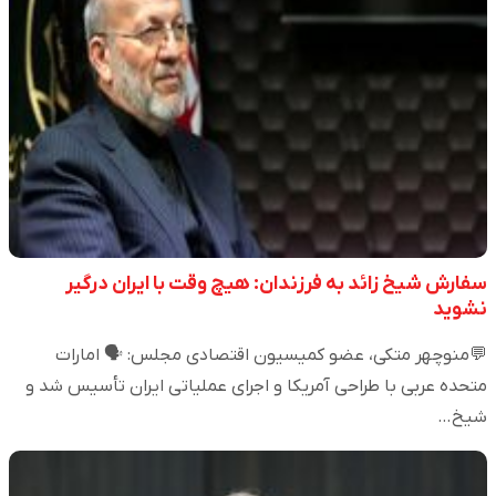
سفارش شیخ زائد به فرزندان: هیچ وقت با ایران درگیر
نشوید
💬منوچهر متکی، عضو کمیسیون اقتصادی مجلس: 🗣️ امارات
متحده عربی با طراحی آمریکا و اجرای عملیاتی ایران تأسیس شد و
شیخ…