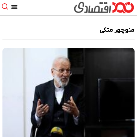
منوچهر متکی