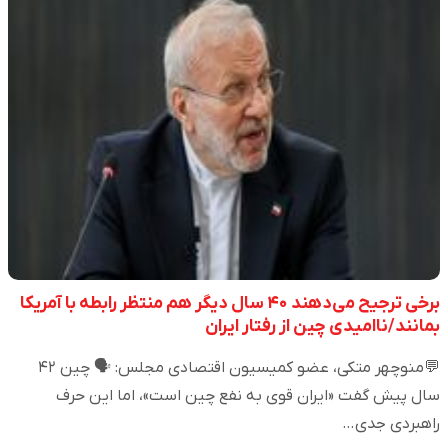
برخی ترجیح می‌دهند ۴۰ سال دیگر هم منتظر رابطه با آمریکا
بمانند/ناامیدی چین از رفتار ایران
💬منوچهر متکی، عضو کمیسیون اقتصادی مجلس: 🗣️ چین ۴۲
سال پیش گفت «ایران قوی به نفع چین است»، اما این حرف
راهبردی جدی…