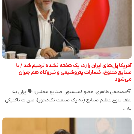
آمریکا پل‌های ایران را زد، یک هفته نشده ترمیم شد / با
صنایع متنوع، خسارات پتروشیمی و نیروگاه هم جبران
می‌شود
💬مصطفی طاهری، عضو کمیسیون صنایع مجلس: 🗣️ایران به
لطف تنوع عظیم صنایع (نه یک صنعت تک‌محور)، ضربات تاکتیکی
به…