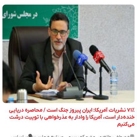
۷۱٪ نشریات آمریکا: ایران پیروز جنگ است / محاصره دریایی
خنده‌دار است، آمریکا را وادار به عذرخواهی با توییت درشت
می‌کنیم
💬مصطفی طاهری، عضو کمیسیون صنایع مجلس: 🗣️بر اساس