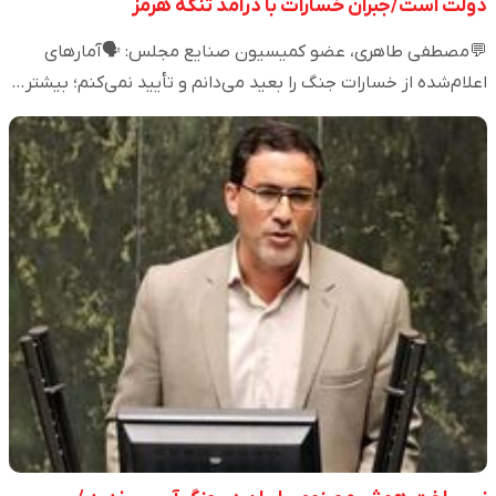
دولت است/جبران خسارات با درآمد تنگه هرمز
💬مصطفی طاهری، عضو کمیسیون صنایع مجلس: 🗣️آمارهای
اعلام‌شده از خسارات جنگ را بعید می‌دانم و تأیید نمی‌کنم؛ بیشتر…