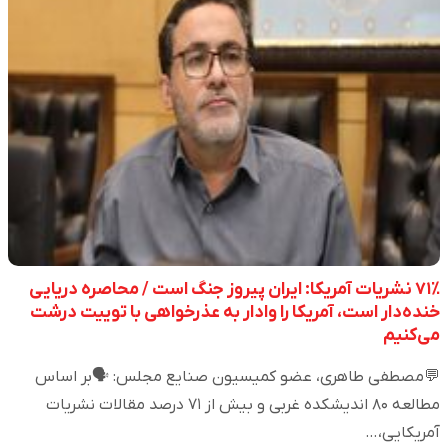
۷۱٪ نشریات آمریکا: ایران پیروز جنگ است / محاصره دریایی
خنده‌دار است، آمریکا را وادار به عذرخواهی با توییت درشت
می‌کنیم
💬مصطفی طاهری، عضو کمیسیون صنایع مجلس: 🗣️بر اساس
مطالعه ۸۰ اندیشکده غربی و بیش از ۷۱ درصد مقالات نشریات
آمریکایی،…