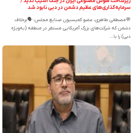
زیرساخت هوش مصنوعی ایران در جنگ آسیب ندید /
سرمایه‌گذاری‌های عظیم دشمن در دبی نابود شد
💬مصطفی طاهری، عضو کمیسیون صنایع مجلس: 🗣️برخلاف
دشمن که شرکت‌های بزرگ آمریکایی مستقر در منطقه (به‌ویژه
دبی) را با…