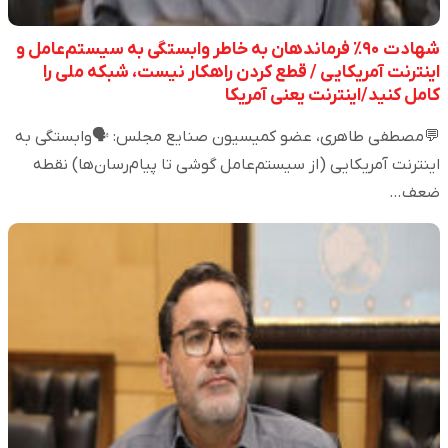
شهادت ۹۰٪ فرماندهان به خاطر وابستگی به سیستم‌عامل و
اینترنت آمریکایی / قطع کردن راهکار نیست، شبکه ملی را
کامل کنید/اینترنت یعنی آمریکا
💬مصطفی طاهری، عضو کمیسیون صنایع مجلس: 🗣️وابستگی به
اینترنت آمریکایی (از سیستم‌عامل گوشی تا پیام‌رسان‌ها) نقطه
ضعف…