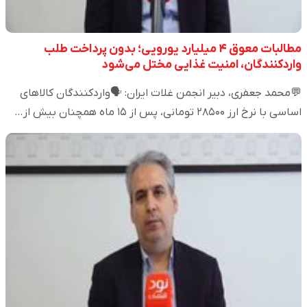
مطالبات معوق ۴ میلیارد یورویی؛ بدون پرداخت طلب
واردکنندگان، امنیت غذایی مختل می‌شود
💬محمد جعفری، دبیر انجمن غلات ایران: 🗣️واردکنندگان کالاهای
اساسی با نرخ ارز ۲۸۵۰۰ تومانی، پس از ۱۵ ماه همچنان بیش از…