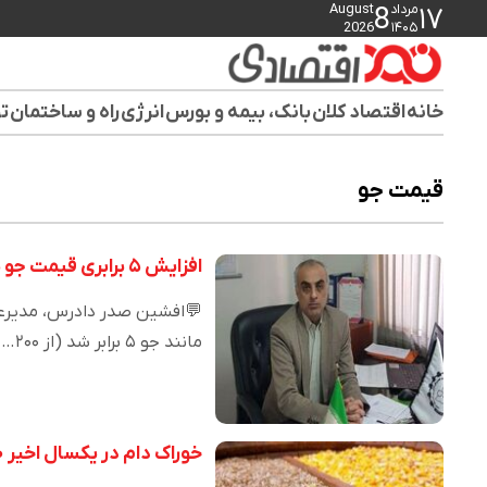
مرداد
August
8
۱۷
2026
۱۴۰۵
خانه
اقتصاد کلان
بانک، بیمه و بورس
انرژی
راه و ساختمان
تو
قیمت جو
افزایش ۵ برابری قیمت جو پس از حذف ارز ترجیحی
💬افشین صدر دادرس، مدیرعام
مانند جو ۵ برابر شد (از ۲۰۰…
خوراک دام در یکسال اخیر ۶۰ تا ۷۰ درصد گران شده است