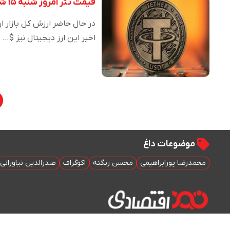
قیمت تتر امروز شنبه ۱۵ شهریور ماه ۱۴۰۴
اخیر این ارز دیجیتال نیز $…
موضوعات داغ
محمدرضا پورابراهیمی
محسن زنگنه
اکوگراف
صدرالدین نیاورانی