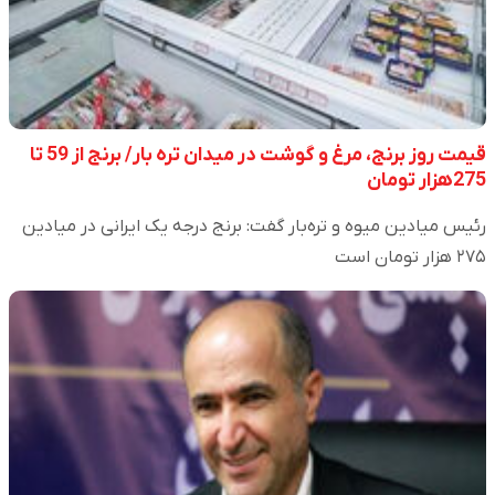
قیمت روز برنج، مرغ و گوشت در میدان تره بار/ برنج از 59 تا
275هزار تومان
رئیس میادین میوه و تره‌بار گفت: برنج درجه یک ایرانی در میادین
۲۷۵ هزار تومان است