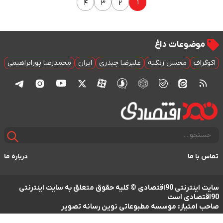
۱
۴
۳
۲
موضوعات داغ
اکوگراف
محسن زنگنه
علیرضا چیذری
ایران
محمدرضا پورابراهیمی
تماس با ما
درباره ما
سایت اینترنتی 90اقتصادی © کلیه حقوق متعلق به سایت اینترنتی
90اقتصادی است
صاحب امتیاز: موسسه مطبوعاتی نوین رسانه تصویر