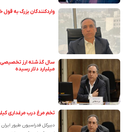
واردکنندگان بزرگ به قول خ
میلیارد دلار رسیده
تخم مرغ درب مرغداری کیلویی ۷۷ هزار تو