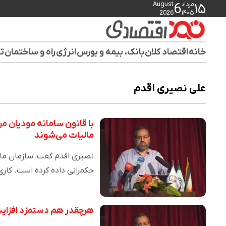
مرداد
August
6
۱۵
2026
۱۴۰۵
خانه
اقتصاد کلان
بانک، بیمه و بورس
انرژی
راه و ساختمان
تو
علی نصیری اقدم
با قانون سامانه مودیان مر
مالیات می‌شوند
نصیری اقدم گفت: سازمان مال
حکمرانی داده کرده است. کاری
هرچقدر هم دستمزد افزایش 