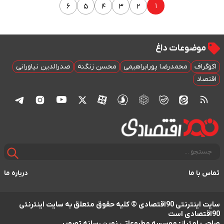
۱
۶
۵
۴
۳
۲
موضوعات داغ
اکوگراف
محمدرضا پورابراهیمی
محسن زنگنه
صدرالدین نیاورانی
اقتصاد
تماس با ما
درباره ما
سایت اینترنتی 90اقتصادی © کلیه حقوق متعلق به سایت اینترنتی
90اقتصادی است
صاحب امتیاز: موسسه مطبوعاتی نوین رسانه تصویر