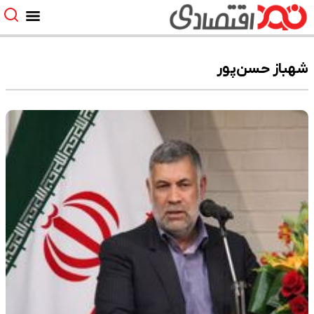
شهباز حسن‌پور