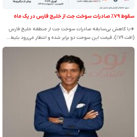
سقوط ۷۹٪ صادرات سوخت جت از خلیج فارس در یک ماه
✈️با کاهش بی‌سابقه صادرات سوخت جت از منطقه خلیج فارس
(افت ۷۹٪)، قیمت این سوخت دو برابر شده و انتظار می‌رود بلیط…