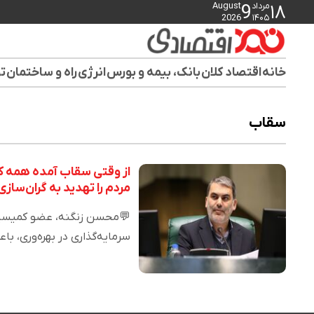
مرداد
August
9
۱۸
2026
۱۴۰۵
خانه
اقتصاد کلان
بانک، بیمه و بورس
انرژی
راه و ساختمان
تو
سقاب
از وقتی سقاب آمده همه ک
مردم را تهدید به گران‌سازی
💬محسن زنگنه، عضو کمیسیون
سرمایه‌گذاری در بهره‌وری، ب